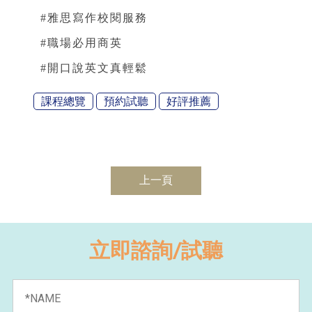
#雅思寫作校閱服務
#職場必用商英
#開口說英文真輕鬆
課程總覽
預約試聽
好評推薦
上一頁
立即諮詢/試聽