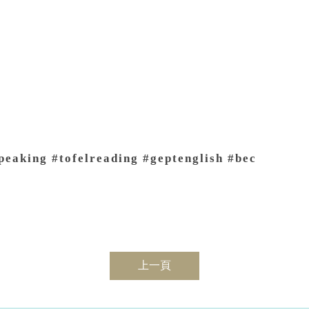
speaking #tofelreading #geptenglish #bec
上一頁