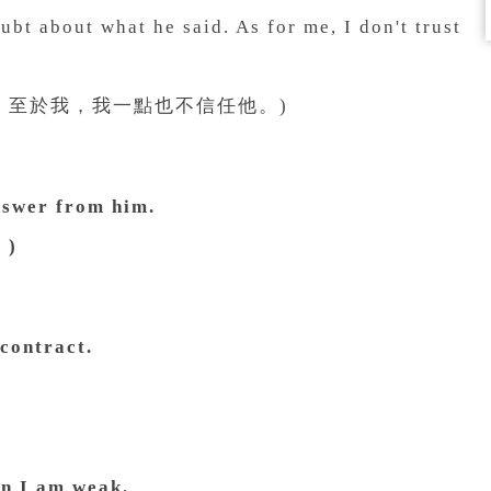
bt about what he said. As for me, I don't trust
。至於我，我一點也不信任他。)
nswer from him.
)
contract.
n I am weak.