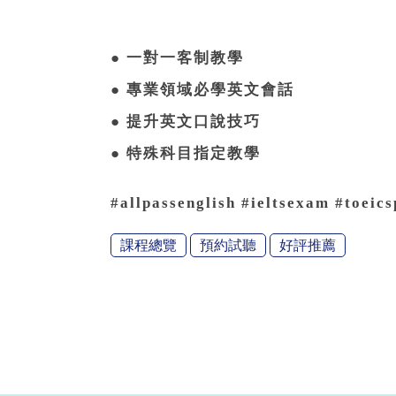
● 一對一客制教學
● 專業領域必學英文會話
● 提升英文口說技巧
● 特殊科目指定教學
#allpassenglish #ieltsexam #toeic
課程總覽
預約試聽
好評推薦