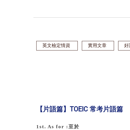
英文檢定情資
實用文章
好
【片語篇】TOEIC 常考片語篇
1st. As for :至於