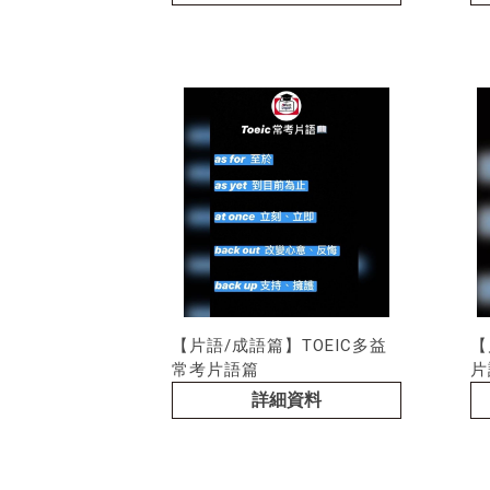
【片語/成語篇】TOEIC多益
【
常考片語篇
片
詳細資料