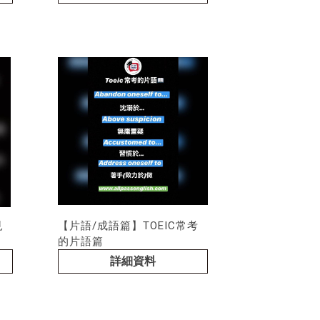
見
【片語/成語篇】TOEIC常考
的片語篇
詳細資料