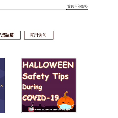
首頁
> 部落格
/成語篇
實用例句