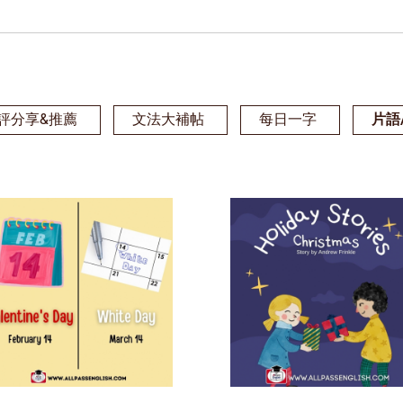
評分享&推薦
文法大補帖
每日一字
片語