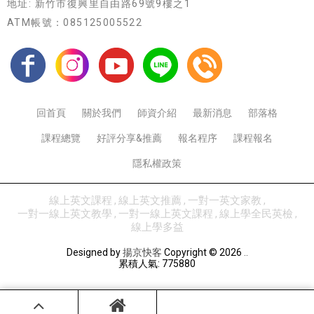
地址: 新竹市復興里自由路69號9樓之1
ATM帳號：085125005522
回首頁
關於我們
師資介紹
最新消息
部落格
課程總覽
好評分享&推薦
報名程序
課程報名
隱私權政策
線上英文課程
線上英文推薦
一對一英文家教
一對一線上英文教學
一對一線上英文課程
線上學全民英檢
線上學多益
Designed by
揚京快客
Copyright © 2026
..
累積人氣: 775880